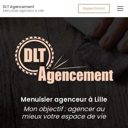
Aller
DLT Agencement
au
Rappel Gratuit
Menuisier agenceur à Lille
contenu
principal
Menuisier agenceur à Lille
Mon objectif : agencer au
mieux votre espace de vie