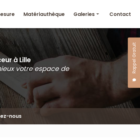
mesure
Matériauthèque
Galeries
Contact
Agencement intérieur
& Mobilier sur mesure
Rappel Gratuit
Matériauthèque
ur à Lille
mieux votre espace de
tez-nous