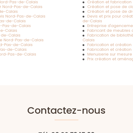
ord-Pas-de-Calais
Création et fabrication
ur Nord-Pas-de-Calais
Création et pose de cl
de-Calais
Création et pose de d
els Nord-Pas-de-Calais
Devis et prix pour cré
as-de-Calais
de-Calais
d-Pas-de-Calais
Entreprise d'agencemen
de-Calais
Fabricant de meubles
-de-Calais
Fabrication de bibliot
re Nord-Pas-de-Calais
Calais
rd-Pas-de-Calais
Fabrication et créatio
-Pas-de-Calais
Fabrication et créatio
 Nord-Pas-de-Calais
Menuiserie sur mesure 
Prix création et amén
Contactez-nous