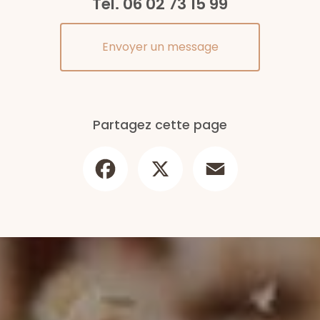
Tél.
06 02 73 15 99
Envoyer un message
Partagez cette page
Facebook
X
Email