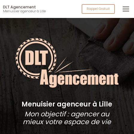
Aller
DLT Agencement
au
Rappel Gratuit
Menuisier agenceur à Lille
contenu
principal
Menuisier agenceur à Lille
Mon objectif : agencer au
mieux votre espace de vie