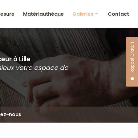
mesure
Matériauthèque
Galeries
Contact
Agencement intérieur
& Mobilier sur mesure
Rappel Gratuit
Matériauthèque
ur à Lille
mieux votre espace de
tez-nous