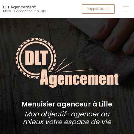
Aller
DLT Agencement
au
Rappel Gratuit
Menuisier agenceur à Lille
contenu
principal
Menuisier agenceur à Lille
Mon objectif : agencer au
mieux votre espace de vie