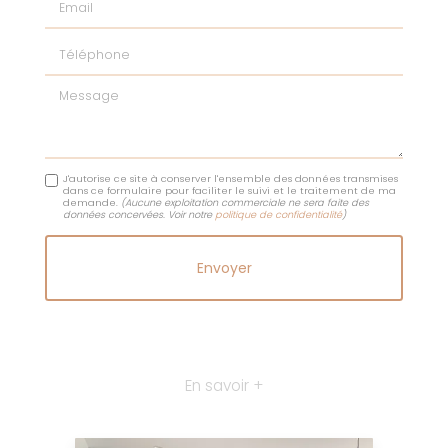
Téléphone
Message
J'autorise ce site à conserver l'ensemble des données transmises
dans ce formulaire pour faciliter le suivi et le traitement de ma
demande.
(Aucune exploitation commerciale ne sera faite des
données concervées. Voir notre
politique de confidentialité
)
En savoir +