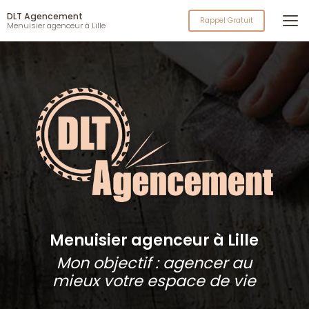
Aller
DLT Agencement
au
Rappel Gratuit
Menuisier agenceur à Lille
contenu
principal
Menuisier agenceur à Lille
Mon objectif : agencer au
mieux votre espace de vie