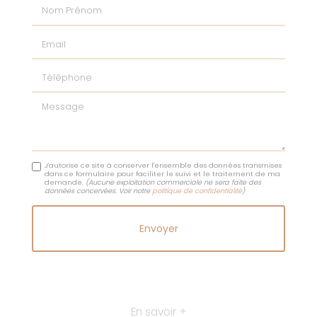
Nom Prénom
Email
Téléphone
Message
J'autorise ce site à conserver l'ensemble des données transmises
dans ce formulaire pour faciliter le suivi et le traitement de ma
demande.
(Aucune exploitation commerciale ne sera faite des
données concervées. Voir notre
politique de confidentialité
)
En savoir +