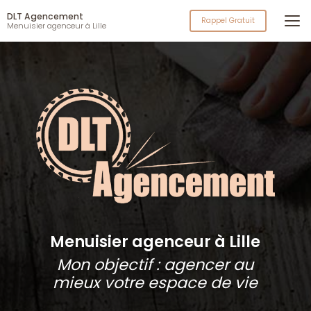
Aller
DLT Agencement
au
Rappel Gratuit
Menuisier agenceur à Lille
contenu
principal
Menuisier agenceur à Lille
Mon objectif : agencer au
mieux votre espace de vie