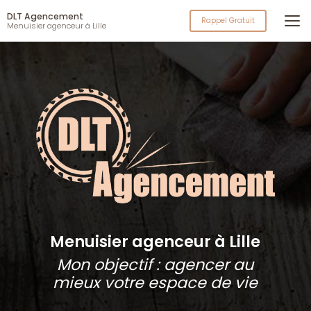
Aller
DLT Agencement
au
Rappel Gratuit
Menuisier agenceur à Lille
contenu
principal
Menuisier agenceur à Lille
Mon objectif : agencer au
mieux votre espace de vie