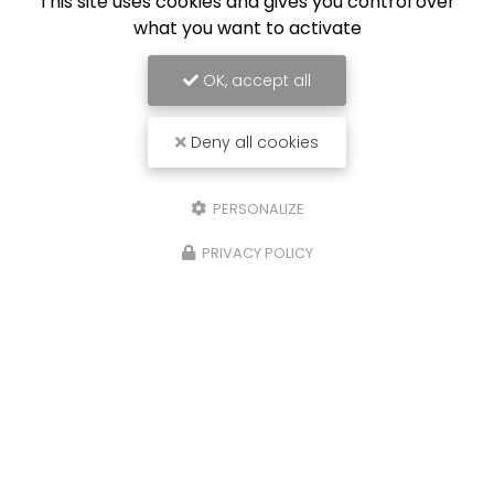
This site uses cookies and gives you control over
Lundi au jeudi :
what you want to activate
8h - 17h
Vendredi : 8h - 16h
OK, accept all
Suivez-nous sur les réseaux sociaux
Deny all cookies
PERSONALIZE
PRIVACY POLICY
Envoyez un message
Nom Prénom
Société
Email