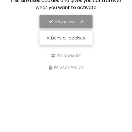
This site uses cookies and gives you control over
Lundi au jeudi :
what you want to activate
8h - 17h
Vendredi : 8h - 16h
OK, accept all
Suivez-nous sur les réseaux sociaux
Deny all cookies
PERSONALIZE
PRIVACY POLICY
Envoyez un message
Nom Prénom
Société
Email