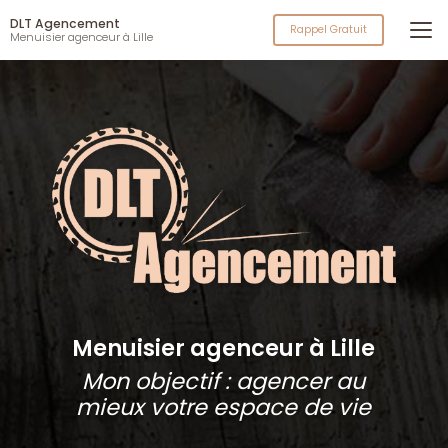
Aller
DLT Agencement
au
Rappel Gratuit
Menuisier agenceur à Lille
contenu
principal
Menuisier agenceur à Lille
Mon objectif : agencer au
mieux votre espace de vie