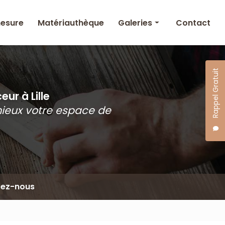
mesure
Matériauthèque
Galeries
Contact
Agencement intérieur
& Mobilier sur mesure
Rappel Gratuit
Matériauthèque
ur à Lille
mieux votre espace de
tez-nous